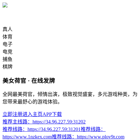
真人
体育
电子
电竞
捕鱼
棋牌
美女荷官 · 在线发牌
全网最美荷官，倾情出演，极致视觉盛宴，多元游戏种类，为
您带来最舒心的游戏体验。
立即注册
进入主页
APP下载
推荐主线路：
https://34.96.227.59:31202
推荐线路：
https://34.96.227.59:31201
推荐线路：
https://www.1nzkex.com
推荐线路：
https://www.plov9r.com