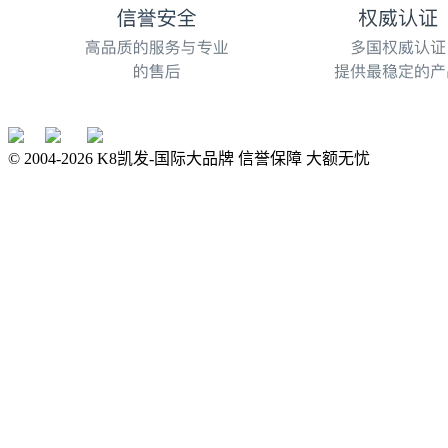
© 2004-
2026
K8凯发-国际大品牌 信誉保障 大额无忧